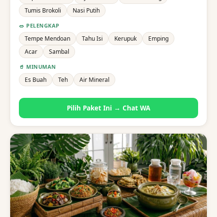
Tumis Brokoli
Nasi Putih
🥗 PELENGKAP
Tempe Mendoan
Tahu Isi
Kerupuk
Emping
Acar
Sambal
🥤 MINUMAN
Es Buah
Teh
Air Mineral
Pilih Paket Ini → Chat WA