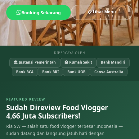
📋 Lihat Menu
Booking Sekarang
DIPERCAYA OLEH
🏛 Instansi Pemerintah
🏥 Rumah Sakit
Bank Mandiri
Bank BCA
Bank BRI
Bank UOB
Canva Australia
FEATURED REVIEW
Sudah Direview Food Vlogger
4,66 Juta Subscribers!
Ria SW — salah satu food vlogger terbesar Indonesia —
sudah datang dan langsung jatuh hati dengan