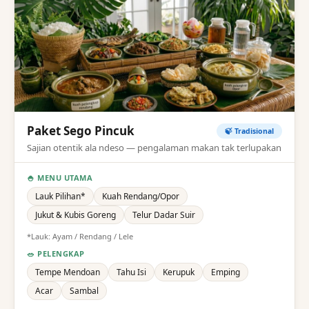
Paket Sego Pincuk
🍃 Tradisional
Sajian otentik ala ndeso — pengalaman makan tak terlupakan
🍚 MENU UTAMA
Lauk Pilihan*
Kuah Rendang/Opor
Jukut & Kubis Goreng
Telur Dadar Suir
*Lauk: Ayam / Rendang / Lele
🥗 PELENGKAP
Tempe Mendoan
Tahu Isi
Kerupuk
Emping
Acar
Sambal