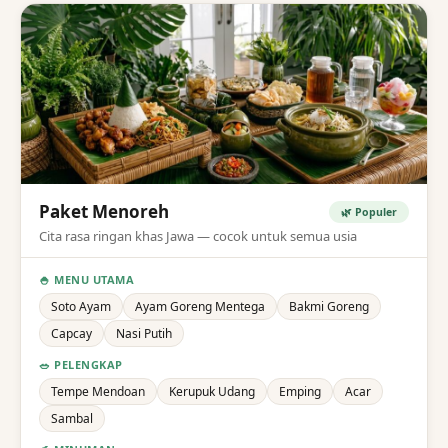
Paket Menoreh
🌿 Populer
Cita rasa ringan khas Jawa — cocok untuk semua usia
🍚 MENU UTAMA
Soto Ayam
Ayam Goreng Mentega
Bakmi Goreng
Capcay
Nasi Putih
🥗 PELENGKAP
Tempe Mendoan
Kerupuk Udang
Emping
Acar
Sambal