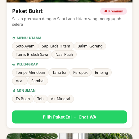
Paket Bukit
🥩 Premium
Sajian premium dengan Sapi Lada Hitam yang menggugah
selera
🍚 MENU UTAMA
Soto Ayam
Sapi Lada Hitam
Bakmi Goreng
Tumis Brokoli Sawi
Nasi Putih
🥗 PELENGKAP
Tempe Mendoan
Tahu Isi
Kerupuk
Emping
Acar
Sambal
🥤 MINUMAN
Es Buah
Teh
Air Mineral
Pilih Paket Ini → Chat WA