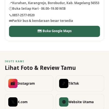
📍
Kurahan, Karangrejo, Borobudur, Kab. Magelang 56553
🕖
Buka Setiap Hari · 06.00–19.00 WIB
📞
0857-2577-9520
🚌
Parkir bus & kendaraan besar tersedia
🗺 Buka Google Maps
IKUTI KAMI
Lihat Foto & Review Tamu
📸
🎵
Instagram
TikTok
🌐
𝕏
X.com
Website Utama