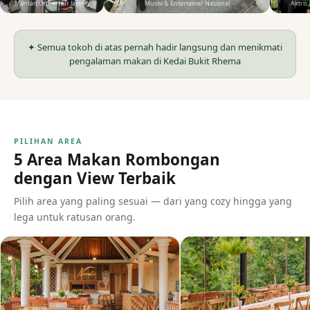
Mantan Gubernur Jateng
Musisi & Entertainer Nasional
Aktris
✦ Semua tokoh di atas pernah hadir langsung dan menikmati
pengalaman makan di Kedai Bukit Rhema
PILIHAN AREA
5 Area Makan Rombongan
dengan View Terbaik
Pilih area yang paling sesuai — dari yang cozy hingga yang
lega untuk ratusan orang.
👥 45 Pax
🏛
🌳