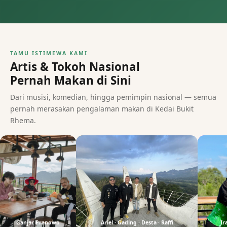
TAMU ISTIMEWA KAMI
Artis & Tokoh Nasional
Pernah Makan di Sini
Dari musisi, komedian, hingga pemimpin nasional — semua
pernah merasakan pengalaman makan di Kedai Bukit
Rhema.
🏛
⭐
🎬
Ganjar Pranowo
Ariel · Gading · Desta · Raffi
Ira Wibow
Ganjar Pranowo
Ariel · Gading · Desta · Raffi
Ir