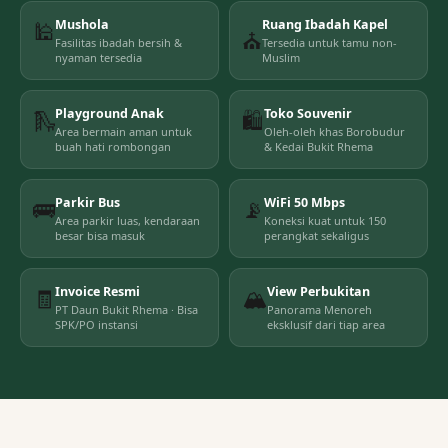
🕌
Mushola
Ruang Ibadah Kapel
⛪
Fasilitas ibadah bersih &
Tersedia untuk tamu non-
nyaman tersedia
Muslim
🛝
Playground Anak
🛍️
Toko Souvenir
Area bermain aman untuk
Oleh-oleh khas Borobudur
buah hati rombongan
& Kedai Bukit Rhema
🚌
Parkir Bus
📡
WiFi 50 Mbps
Area parkir luas, kendaraan
Koneksi kuat untuk 150
besar bisa masuk
perangkat sekaligus
🧾
Invoice Resmi
🏔
View Perbukitan
PT Daun Bukit Rhema · Bisa
Panorama Menoreh
SPK/PO instansi
eksklusif dari tiap area