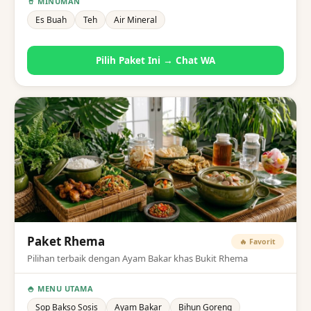
🥤 MINUMAN
Es Buah
Teh
Air Mineral
Pilih Paket Ini → Chat WA
Paket Rhema
🔥 Favorit
Pilihan terbaik dengan Ayam Bakar khas Bukit Rhema
🍚 MENU UTAMA
Sop Bakso Sosis
Ayam Bakar
Bihun Goreng