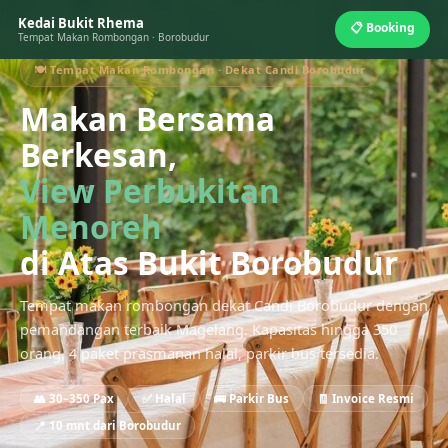
Kedai Bukit Rhema
📋 Booking
Tempat Makan Rombongan · Borobudur
🍽️ Tempat Makan Rombongan · Dekat Candi Borobudur
Makan Bersama
Berkesan,
View Perbukitan
Menoreh
di Atas Bukit Borobudur
Tempat makan rombongan dekat Candi Borobudur dengan
pemandangan terbaik Magelang. Kapasitas hingga 350
orang, 4 paket prasmanan halal, parkir bus tersedia.
👥 30–350 Pax
✅ Halal
🚌 Parkir Bus
🧾 Invoice Resmi
📍 10 mnt dari Borobudur