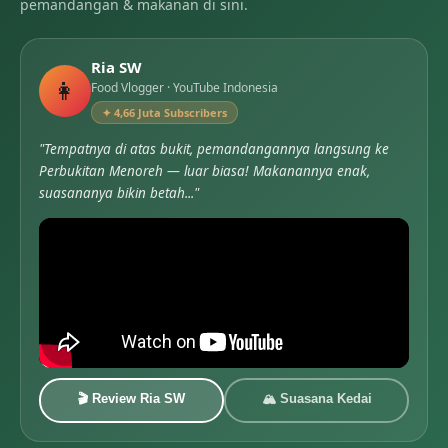
pemandangan & makanan di sini.
Ria SW
👩
Food Vlogger · YouTube Indonesia
✦ 4,66 Juta Subscribers
"Tempatnya di atas bukit, pemandangannya langsung ke
Perbukitan Menoreh — luar biasa! Makanannya enak,
suasananya bikin betah..."
🎬 Review Ria SW
🏔 Suasana Kedai