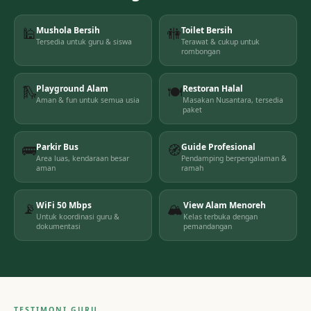
🕌
Mushola Bersih
🚻
Toilet Bersih
Tersedia untuk guru & siswa
Terawat & cukup untuk
rombongan
🛝
Playground Alam
🍽️
Restoran Halal
Aman & fun untuk semua usia
Masakan Nusantara, tersedia
paket
🚌
Parkir Bus
🧭
Guide Profesional
Area luas, kendaraan besar
Pendamping berpengalaman &
aman
ramah
📡
WiFi 50 Mbps
🏔
View Alam Menoreh
Untuk koordinasi guru &
Kelas terbuka dengan
dokumentasi
pemandangan
TESTIMONI GURU