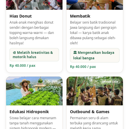
Hias Donut
Membatik
Anak-anak menghias donut
Belajar seni batik tradisional
sendiri dengan berbagai
Jawa langsung dari pengrajin
topping warna-warni — dan
lokal — karya batik anak
boleh langsung dimakan
dibawa pulang sebagai oleh-
hasilnya!
oleh!
🎨 Melatih kreativitas &
🏛️ Mengenalkan budaya
motorik halus
lokal bangsa
Rp 40.000 / pax
Rp 40.000 / pax
SD · SMP
Semua Usia
Edukasi Hidroponik
Outbound & Games
Siswa belajar cara menanam
Permainan seru di alam
tanpa tanah menggunakan
terbuka yang dirancang untuk
sistem hidroponik modern —
melatih kerja sama,