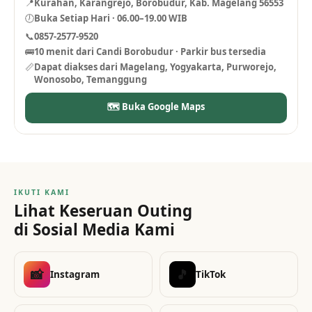
📍
Kurahan, Karangrejo, Borobudur, Kab. Magelang 56553
🕖
Buka Setiap Hari · 06.00–19.00 WIB
📞
0857-2577-9520
🚌
10 menit dari Candi Borobudur · Parkir bus tersedia
📏
Dapat diakses dari Magelang, Yogyakarta, Purworejo,
Wonosobo, Temanggung
🗺 Buka Google Maps
IKUTI KAMI
Lihat Keseruan Outing
di Sosial Media Kami
📸
🎵
Instagram
TikTok