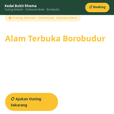
Kedai Bukit Rhema
📋 Booking
Outing Sekolah · Outbound Anak · Borobudur
🏫 Outing Sekolah · Outbound · Edukasi Alam
Belajar Seru di
Alam Terbuka Borobudur
Pengalaman outing yang tidak cuma foto-foto — tapi
membatik, menghias donut, belajar hidroponik, dan
outbound seru. Aman, edukatif, dan menyenangkan untuk
TK, SD, sampai SMP!
🎒 TK · SD · SMP
👧 3.000+ Siswa Sudah Outing
✅ Halal & Aman
🚌 Parkir Bus
📍 Dekat Candi Borobudur
📋 Ajukan Outing
🎯 Lihat Aktivitas
Sekarang