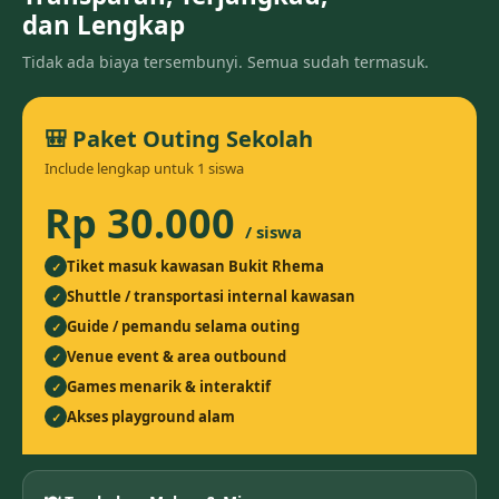
dan Lengkap
Tidak ada biaya tersembunyi. Semua sudah termasuk.
🎒 Paket Outing Sekolah
Include lengkap untuk 1 siswa
Rp 30.000
/ siswa
Tiket masuk kawasan Bukit Rhema
✓
Shuttle / transportasi internal kawasan
✓
Guide / pemandu selama outing
✓
Venue event & area outbound
✓
Games menarik & interaktif
✓
Akses playground alam
✓