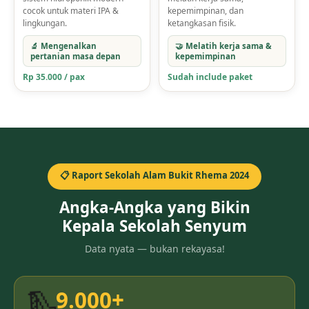
cocok untuk materi IPA &
kepemimpinan, dan
lingkungan.
ketangkasan fisik.
🔬 Mengenalkan
🤝 Melatih kerja sama &
pertanian masa depan
kepemimpinan
Rp 35.000 / pax
Sudah include paket
📋 Raport Sekolah Alam Bukit Rhema 2024
Angka-Angka yang Bikin
Kepala Sekolah Senyum
Data nyata — bukan rekayasa!
🛝
9.000+