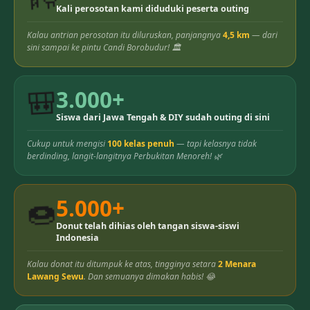
Kali perosotan kami diduduki peserta outing
Kalau antrian perosotan itu diluruskan, panjangnya
4,5 km
— dari
sini sampai ke pintu Candi Borobudur! 🏛️
🎒
3.000+
Siswa dari Jawa Tengah & DIY sudah outing di sini
Cukup untuk mengisi
100 kelas penuh
— tapi kelasnya tidak
berdinding, langit-langitnya Perbukitan Menoreh! 🌿
🍩
5.000+
Donut telah dihias oleh tangan siswa-siswi
Indonesia
Kalau donat itu ditumpuk ke atas, tingginya setara
2 Menara
Lawang Sewu
. Dan semuanya dimakan habis! 😂