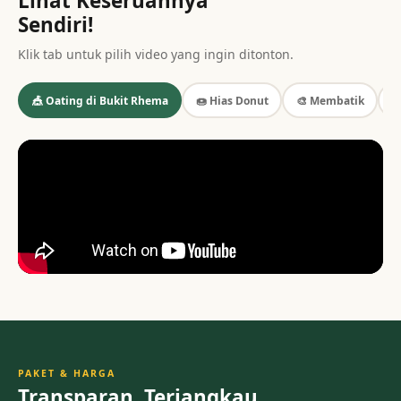
Lihat Keseruannya
Sendiri!
Klik tab untuk pilih video yang ingin ditonton.
⭐
🎪 Oating di Bukit Rhema
🍩 Hias Donut
🎨 Membatik
PAKET & HARGA
Transparan, Terjangkau,