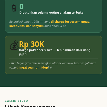
📱
0
Dibutuhkan selama outing di alam terbuka
Baterai HP aman 100% — yang
di-charge justru semangat,
kreativitas, dan senyum
anak-anak! 🔋😄
💰
Rp
30K
Harga paket per siswa — lebih murah dari uang
jajan!
Lebih terjangkau dari sebungkus cilok di kantin — tapi pengalaman
yang
diingat seumur hidup
! 🎉
GALERI VIDEO